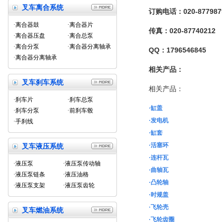
叉车离合系统
订购电话：020-8779879
·离合器鼓
·离合器片
传真：020-87740212
·离合器压盘
·离合总泵
·离合分泵
·离合器分离轴承
QQ：1796546845
·离合器分离轴承
相关产品：
叉车刹车系统
相关产品：
·刹车片
·刹车总泵
·缸盖
·刹车分泵
·前刹车毂
·发电机
·手刹线
·缸套
·活塞环
叉车液压系统
·连杆瓦
·液压泵
·液压泵传动轴
·曲轴瓦
·液压泵链条
·液压油格
·凸轮轴
·液压泵支架
·液压泵齿轮
·时规盖
·飞轮壳
叉车燃油系统
·飞轮齿圈