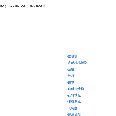
2； 87796123； 87792316
·起动机
·发动机机脚胶
·活塞
·连杆
·曲轴
·曲轴皮带轮
·凸轮轴瓦
·摇臂总成
·飞轮盘
·高压油泵