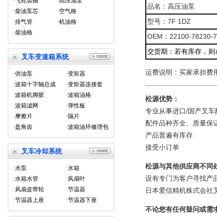
·飞轮齿圈
·高压油泵
品名：高压油泵
·柴油泵芯
·空气格
型号：7F 1DZ
·排气管
·机油格
·柴油格
OEM：22100-78230-7
交货期：若有库存，则
叉车变速箱系统
运费说明：买家承担费
·供油泵
·变矩器
·波箱十字轴总成
·变矩器连接套
·波箱机脚胶
·波箱油格
松源优势：
·波箱滤网
·弹性板
专业从事进口/国产叉车
·摩擦片
·隔片
配件品种齐全、质量保
·盘角齿
·波箱油环修理包
产品普遍有库存
接受小订单
叉车冷却系统
松源与其他供应商不同
·水泵
·水箱
设有专门为客户寻找产
·水箱水管
·风扇叶
·风扇皮带轮
·节温器
日本爱信精机株式会社
·节温器上座
·节温器下座
不论您有任何疑问或需