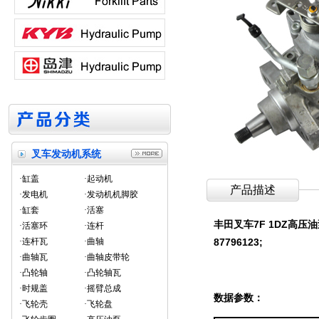
叉车发动机系统
·缸盖
·起动机
产品描述
·发电机
·发动机机脚胶
·缸套
·活塞
丰田叉车7F 1DZ高压
·活塞环
·连杆
·连杆瓦
·曲轴
87796123;
·曲轴瓦
·曲轴皮带轮
·凸轮轴
·凸轮轴瓦
·时规盖
·摇臂总成
数据参数：
·飞轮壳
·飞轮盘