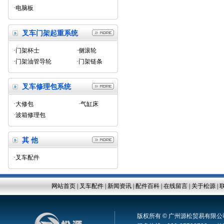
·电脑板
叉车门架起重系统
·门架杯士
·侧滚轮
·门架油管导轮
·门架链条
叉车修理包系统
·大修包
·气缸床
·波箱修理包
其 他
·叉车配件
网站首页
|
叉车配件
|
新闻资讯
|
配件百科
|
在线留言
|
关于松源
|
版权所有 © 广州源松贸易有限