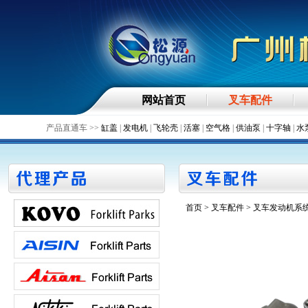
网站首页
叉车配件
产品直通车 >>
缸盖
|
发电机
|
飞轮壳
|
活塞
|
空气格
|
供油泵
|
十字轴
|
水
首页
>
叉车配件
> 叉车发动机系