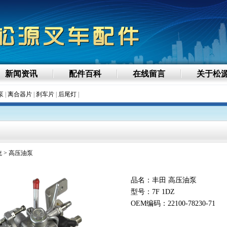
新闻资讯
配件百科
在线留言
关于松
泵
|
离合器片
|
刹车片
|
后尾灯
|
统
> 高压油泵
品名：丰田 高压油泵
型号：7F 1DZ
OEM编码：22100-78230-71