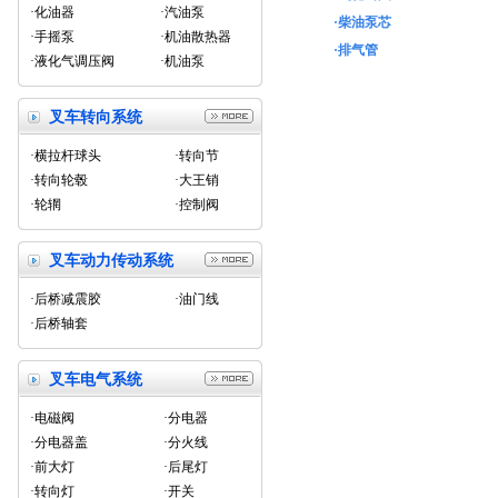
·化油器
·汽油泵
·柴油泵芯
·手摇泵
·机油散热器
·排气管
·液化气调压阀
·机油泵
叉车转向系统
·横拉杆球头
·转向节
·转向轮毂
·大王销
·轮辋
·控制阀
叉车动力传动系统
·后桥减震胶
·油门线
·后桥轴套
叉车电气系统
·电磁阀
·分电器
·分电器盖
·分火线
·前大灯
·后尾灯
·转向灯
·开关