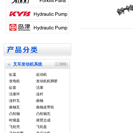
叉车发动机系统
·缸盖
·起动机
·发电机
·发动机机脚胶
·缸套
·活塞
·活塞环
·连杆
·连杆瓦
·曲轴
·曲轴瓦
·曲轴皮带轮
·凸轮轴
·凸轮轴瓦
·时规盖
·摇臂总成
·飞轮壳
·飞轮盘