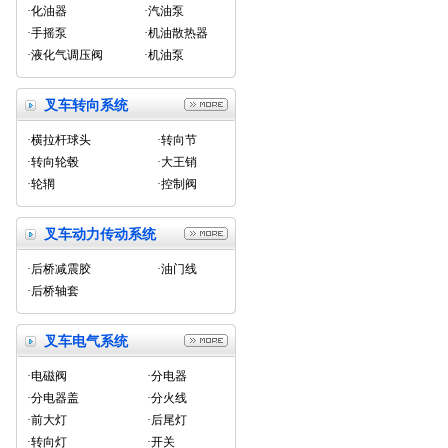
·化油器
·汽油泵
·手摇泵
·机油散热器
·液化气调压阀
·机油泵
叉车转向系统
·横拉杆球头
·转向节
·转向轮毂
·大王销
·轮辋
·控制阀
叉车动力传动系统
·后桥减震胶
·油门线
·后桥轴套
叉车电气系统
·电磁阀
·分电器
·分电器盖
·分火线
·前大灯
·后尾灯
·转向灯
·开关