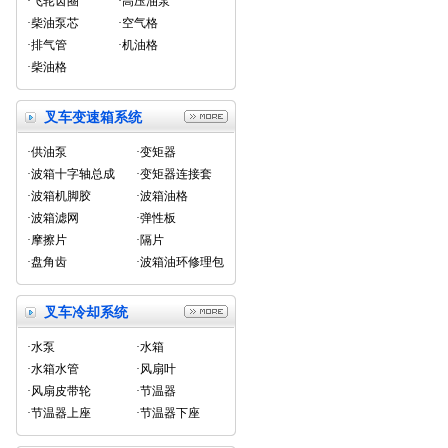
·飞轮齿圈
·高压油泵
·柴油泵芯
·空气格
·排气管
·机油格
·柴油格
叉车变速箱系统
·供油泵
·变矩器
·波箱十字轴总成
·变矩器连接套
·波箱机脚胶
·波箱油格
·波箱滤网
·弹性板
·摩擦片
·隔片
·盘角齿
·波箱油环修理包
叉车冷却系统
·水泵
·水箱
·水箱水管
·风扇叶
·风扇皮带轮
·节温器
·节温器上座
·节温器下座