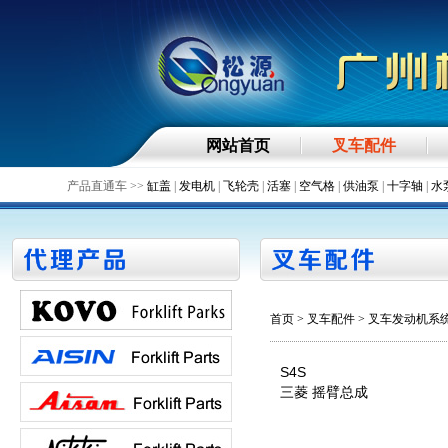
网站首页
叉车配件
产品直通车 >>
缸盖
|
发电机
|
飞轮壳
|
活塞
|
空气格
|
供油泵
|
十字轴
|
水
首页
>
叉车配件
> 叉车发动机系
S4S
三菱 摇臂总成