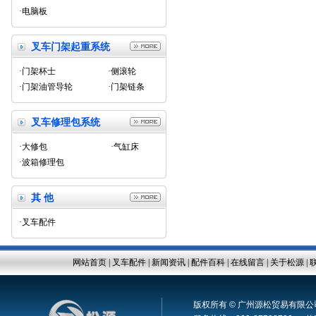
·电脑板
叉车门架起重系统
·门架杯士
·侧滚轮
·门架油管导轮
·门架链条
叉车修理包系统
·大修包
·气缸床
·波箱修理包
其 他
·叉车配件
网站首页
|
叉车配件
|
新闻资讯
|
配件百科
|
在线留言
|
关于松源
|
版权所有 © 广州源松贸易有限