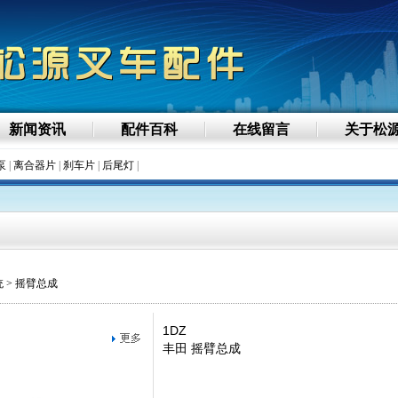
新闻资讯
配件百科
在线留言
关于松
泵
|
离合器片
|
刹车片
|
后尾灯
|
统
> 摇臂总成
1DZ
丰田 摇臂总成