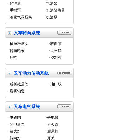
·化油器
·汽油泵
·手摇泵
·机油散热器
·液化气调压阀
·机油泵
叉车转向系统
·横拉杆球头
·转向节
·转向轮毂
·大王销
·轮辋
·控制阀
叉车动力传动系统
·后桥减震胶
·油门线
·后桥轴套
叉车电气系统
·电磁阀
·分电器
·分电器盖
·分火线
·前大灯
·后尾灯
·转向灯
·开关