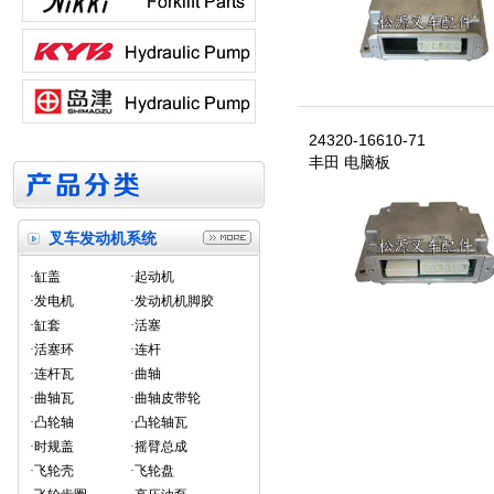
24320-16610-71
丰田 电脑板
叉车发动机系统
·缸盖
·起动机
·发电机
·发动机机脚胶
·缸套
·活塞
·活塞环
·连杆
·连杆瓦
·曲轴
·曲轴瓦
·曲轴皮带轮
·凸轮轴
·凸轮轴瓦
·时规盖
·摇臂总成
·飞轮壳
·飞轮盘