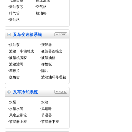
·飞轮齿圈
·高压油泵
·柴油泵芯
·空气格
·排气管
·机油格
·柴油格
叉车变速箱系统
·供油泵
·变矩器
·波箱十字轴总成
·变矩器连接套
·波箱机脚胶
·波箱油格
·波箱滤网
·弹性板
·摩擦片
·隔片
·盘角齿
·波箱油环修理包
叉车冷却系统
·水泵
·水箱
·水箱水管
·风扇叶
·风扇皮带轮
·节温器
·节温器上座
·节温器下座