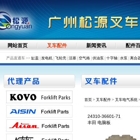
网站首页
叉车配件
新闻资讯
配件
产品直通车 >>
缸盖
|
发电机
|
飞轮壳
|
活塞
|
空气格
|
供油泵
|
十字轴
|
水泵
|
离合
首页
>
叉车配件
> 叉车电气系统
24310-36601-71
丰田 电脑板