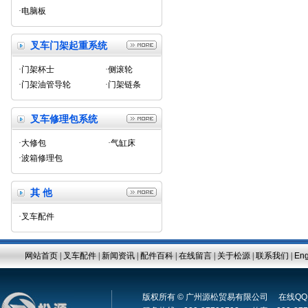
·电脑板
叉车门架起重系统
·门架杯士
·侧滚轮
·门架油管导轮
·门架链条
叉车修理包系统
·大修包
·气缸床
·波箱修理包
其 他
·叉车配件
网站首页
|
叉车配件
|
新闻资讯
|
配件百科
|
在线留言
|
关于松源
|
联系我们
|
Eng
版权所有 © 广州源松贸易有限公司 在线Q