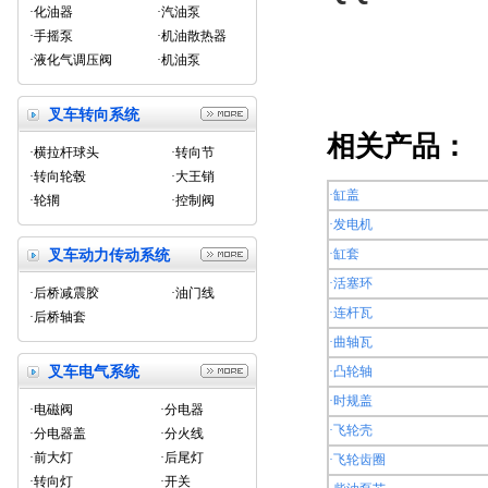
·化油器
·汽油泵
·手摇泵
·机油散热器
·液化气调压阀
·机油泵
叉车转向系统
相关产品：
·横拉杆球头
·转向节
·转向轮毂
·大王销
·缸盖
·轮辋
·控制阀
·发电机
·缸套
叉车动力传动系统
·活塞环
·后桥减震胶
·油门线
·连杆瓦
·后桥轴套
·曲轴瓦
叉车电气系统
·凸轮轴
·时规盖
·电磁阀
·分电器
·飞轮壳
·分电器盖
·分火线
·前大灯
·后尾灯
·飞轮齿圈
·转向灯
·开关